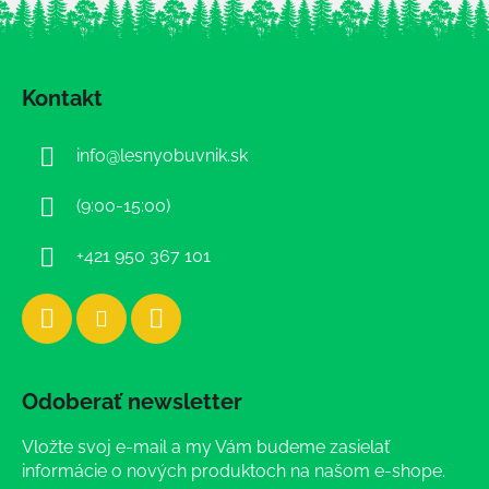
Z
á
Kontakt
p
ä
info
@
lesnyobuvnik.sk
t
i
(9:00-15:00)
e
+421 950 367 101
Odoberať newsletter
Vložte svoj e-mail a my Vám budeme zasielať
informácie o nových produktoch na našom e-shope.