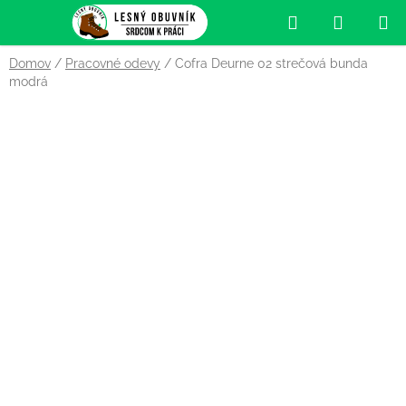
Prejsť
Hľadať
NÁKUP
na
obsah
KOŠÍK
Domov
/
Pracovné odevy
/
Cofra Deurne 02 strečová bunda
modrá