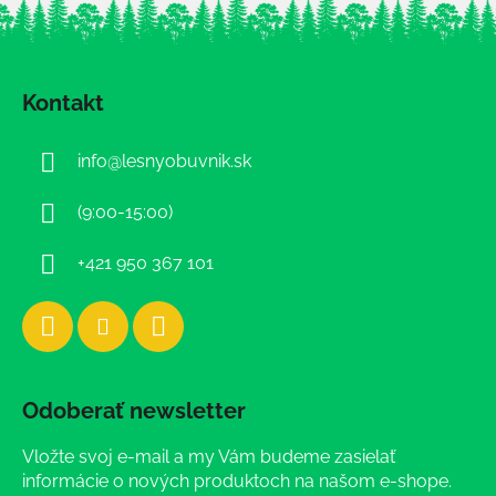
Z
á
Kontakt
p
ä
info
@
lesnyobuvnik.sk
t
i
(9:00-15:00)
e
+421 950 367 101
Odoberať newsletter
Vložte svoj e-mail a my Vám budeme zasielať
informácie o nových produktoch na našom e-shope.