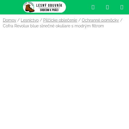
Prejsť
Hľadať
NÁKUP
na
obsah
KOŠÍK
Domov
/
Lesníctvo
/
Pilčícke oblečenie
/
Ochranné pomôcky
/
Cofra Revolux blue slnečné okuliare s modrým filtrom