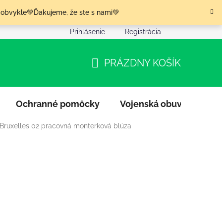
 obvykle💚Ďakujeme, že ste s nami💚
Prihlásenie
Registrácia
nia tovaru
Podmienky ochrany osobných údajov
Moja o
PRÁZDNY KOŠÍK
NÁKUPNÝ
KOŠÍK
Ochranné pomôcky
Vojenská obuv
Výpr
 Bruxelles 02 pracovná monterková blúza