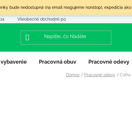
olenky bude nedostupná (na email reagujeme nonstop), expedícia ako
tba
Všeobecné obchodné podmienky
Reklamácia a vráte
 vybavenie
Pracovná obuv
Pracovné odevy
Domov
/
Pracovné odevy
/
Cofra