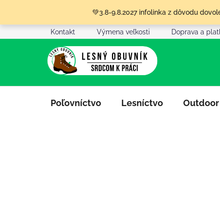
Prejsť
💚3.8-9.8.2027 infolinka z dôvodu dov
na
obsah
Kontakt
Výmena veľkosti
Doprava a pla
Poľovníctvo
Lesníctvo
Outdoor