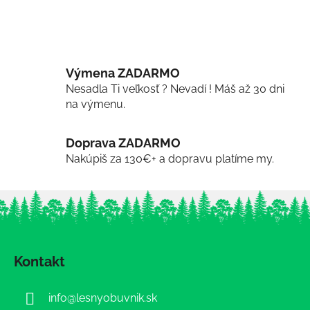
Výmena ZADARMO
Nesadla Ti veľkosť ? Nevadí ! Máš až 30 dni
na výmenu.
Doprava ZADARMO
Nakúpiš za 130€+ a dopravu platíme my.
Z
á
Kontakt
p
ä
info
@
lesnyobuvnik.sk
t