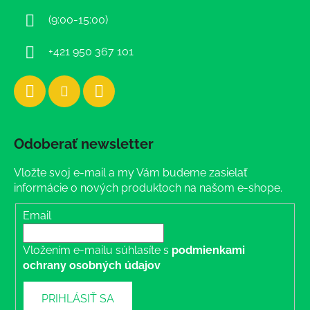
i
(9:00-15:00)
e
+421 950 367 101
Odoberať newsletter
Vložte svoj e-mail a my Vám budeme zasielať
informácie o nových produktoch na našom e-shope.
Email
Vložením e-mailu súhlasíte s
podmienkami
ochrany osobných údajov
PRIHLÁSIŤ SA