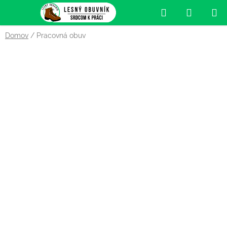
Prejsť
Hľadať
NÁKUP
na
obsah
KOŠÍK
Domov
/
Pracovná obuv