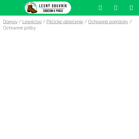
Prejsť
Hľadať
NÁKUP
na
obsah
KOŠÍK
Domov
/
Lesníctvo
/
Pilčícke oblečenie
/
Ochranné pomôcky
/
Ochranné prilby