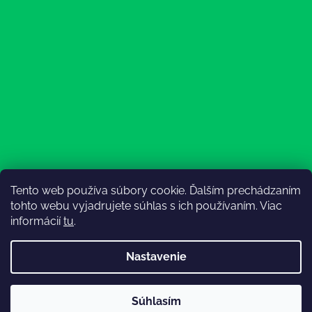
Tento web používa súbory cookie. Ďalším prechádzaním
Sledovať na Instagrame
tohto webu vyjadrujete súhlas s ich používaním. Viac
informácií
tu
.
Nastavenie
💚3.8-9.8.2027 infolinka z dôvodu dovolenky bude
Súhlasím
nedostupná (na email reagujeme nonstop), expedícia ako
Vytvoril Shoptet