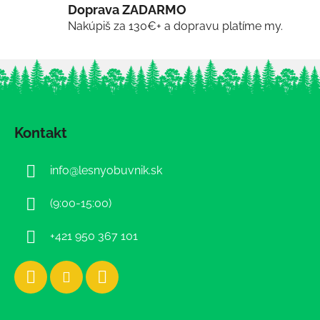
Doprava ZADARMO
Nakúpiš za 130€+ a dopravu platíme my.
Z
á
Kontakt
p
ä
info
@
lesnyobuvnik.sk
t
i
(9:00-15:00)
e
+421 950 367 101