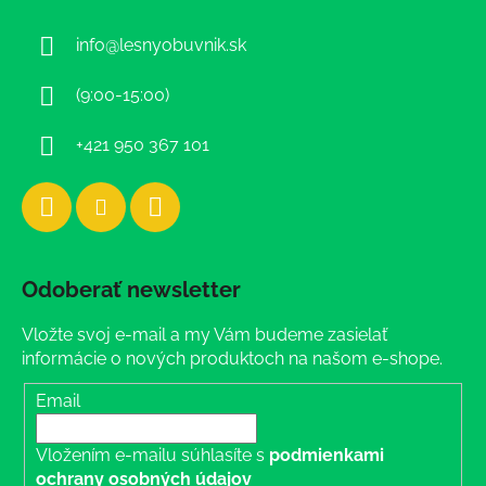
ä
info
@
lesnyobuvnik.sk
t
i
(9:00-15:00)
e
+421 950 367 101
Odoberať newsletter
Vložte svoj e-mail a my Vám budeme zasielať
informácie o nových produktoch na našom e-shope.
Email
Vložením e-mailu súhlasíte s
podmienkami
ochrany osobných údajov