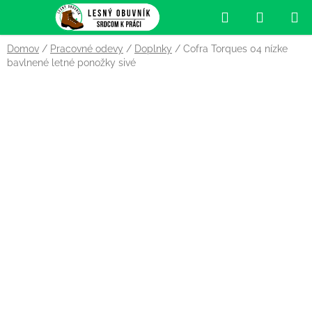
Prejsť
Hľadať
NÁKUP
na
obsah
KOŠÍK
Domov
/
Pracovné odevy
/
Doplnky
/
Cofra Torques 04 nízke
bavlnené letné ponožky sivé