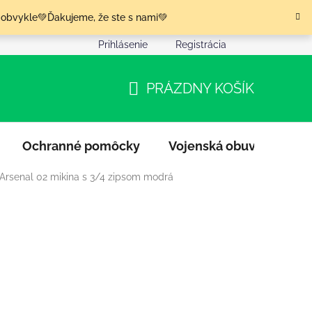
 obvykle💚Ďakujeme, že ste s nami💚
Prihlásenie
Registrácia
nia tovaru
Podmienky ochrany osobných údajov
Moja o
PRÁZDNY KOŠÍK
NÁKUPNÝ
KOŠÍK
Ochranné pomôcky
Vojenská obuv
Výpr
 Arsenal 02 mikina s 3/4 zipsom modrá