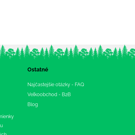
Ostatné
Najčastejšie otázky - FAQ
Veľkoobchod - B2B
Blog
mienky
ru
ých