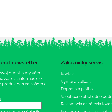
erať newsletter
Zákaznícky servis
 svoj e-mail a my Vám
Kontakt
 zasielať informácie o
Výmena veľkosti
 produktoch na našom e-
Doprava a platba
Všeobecné obchodné pod
l
Reklamácia a vrátenia tova
Podmienky ochrany osobn
ením e-mailu súhlasíte s