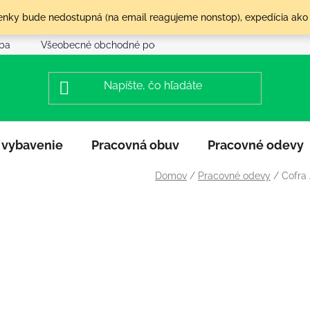
olenky bude nedostupná (na email reagujeme nonstop), expedícia ako
tba
Všeobecné obchodné podmienky
Reklamácia a vráte
 vybavenie
Pracovná obuv
Pracovné odevy
Domov
/
Pracovné odevy
/
Cofra