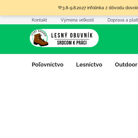
Prejsť
💚3.8-9.8.2027 infolinka z dôvodu dov
na
obsah
Kontakt
Výmena veľkosti
Doprava a pla
Poľovníctvo
Lesníctvo
Outdoor