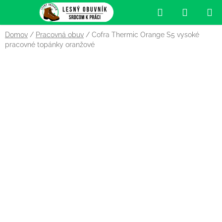
Prejsť
Hľadať
NÁKUP
na
obsah
KOŠÍK
Domov
/
Pracovná obuv
/
Cofra Thermic Orange S5 vysoké
pracovné topánky oranžové