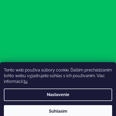
Tento web používa súbory cookie. Ďalším prechádzaním
Sledovať na Instagrame
tohto webu vyjadrujete súhlas s ich používaním. Viac
informácií
tu
.
Nastavenie
💚3.8-9.8.2027 infolinka z dôvodu dovolenky bude
Súhlasím
nedostupná (na email reagujeme nonstop), expedícia ako
Vytvoril Shoptet