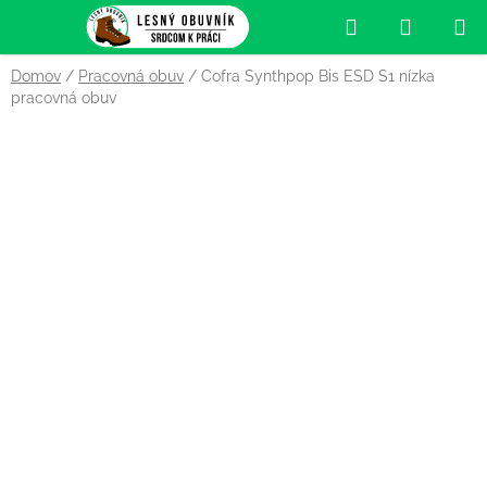
Prejsť
Hľadať
NÁKUP
na
obsah
KOŠÍK
Domov
/
Pracovná obuv
/
Cofra Synthpop Bis ESD S1 nízka
pracovná obuv