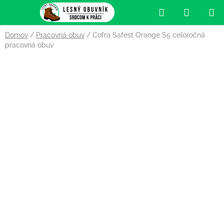
Prejsť
Hľadať
NÁKUP
na
obsah
KOŠÍK
Domov
/
Pracovná obuv
/
Cofra Safest Orange S5 celoročná
pracovná obuv