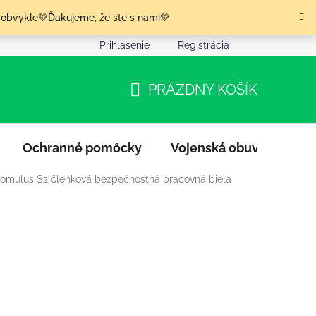
 obvykle💚Ďakujeme, že ste s nami💚
Prihlásenie
Registrácia
nia tovaru
Podmienky ochrany osobných údajov
Moja o
PRÁZDNY KOŠÍK
NÁKUPNÝ
KOŠÍK
Ochranné pomôcky
Vojenská obuv
Výpr
Romulus S2 členková bezpečnostná pracovná biela