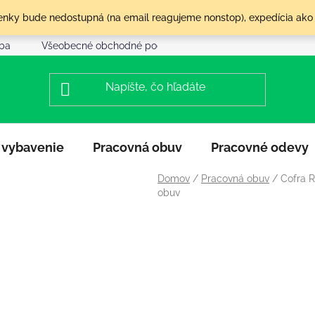
olenky bude nedostupná (na email reagujeme nonstop), expedícia ako
tba
Všeobecné obchodné podmienky
Reklamácia a vráte
 vybavenie
Pracovná obuv
Pracovné odevy
Domov
/
Pracovná obuv
/
Cofra 
obuv