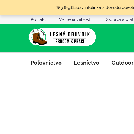
Prejsť
💚3.8-9.8.2027 infolinka z dôvodu dov
na
obsah
Kontakt
Výmena veľkosti
Doprava a pla
Poľovníctvo
Lesníctvo
Outdoor