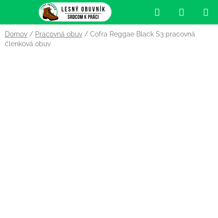
Prejsť
Hľadať
NÁKUP
na
obsah
KOŠÍK
Domov
/
Pracovná obuv
/
Cofra Reggae Black S3 pracovná
členková obuv