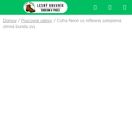
Prejsť
Hľadať
NÁKUP
na
obsah
KOŠÍK
Domov
/
Pracovné odevy
/
Cofra Neon 01 reflexná zateplená
zimná bunda 2v1