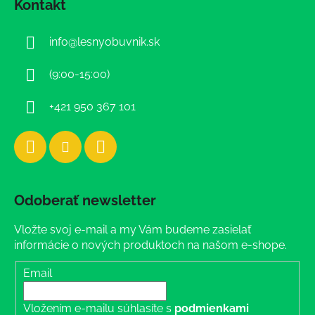
Kontakt
p
ä
info
@
lesnyobuvnik.sk
t
i
(9:00-15:00)
e
+421 950 367 101
Odoberať newsletter
Vložte svoj e-mail a my Vám budeme zasielať
informácie o nových produktoch na našom e-shope.
Email
Vložením e-mailu súhlasíte s
podmienkami