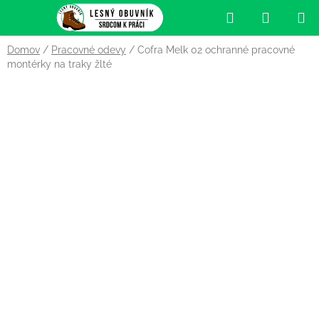
Prejsť
Hľadať
NÁKUP
na
obsah
KOŠÍK
Domov
/
Pracovné odevy
/
Cofra Melk 02 ochranné pracovné
montérky na traky žlté