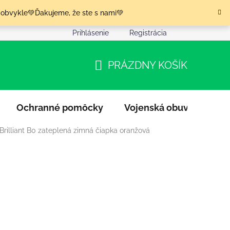
 obvykle💚Ďakujeme, že ste s nami💚
Prihlásenie
Registrácia
nia tovaru
Podmienky ochrany osobných údajov
Moja o
PRÁZDNY KOŠÍK
NÁKUPNÝ
KOŠÍK
Ochranné pomôcky
Vojenská obuv
Výpr
Brilliant B0 zateplená zimná čiapka oranžová