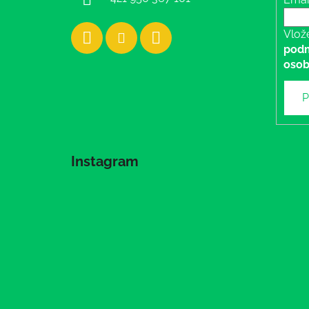
Vlož
podm
osob
P
Instagram