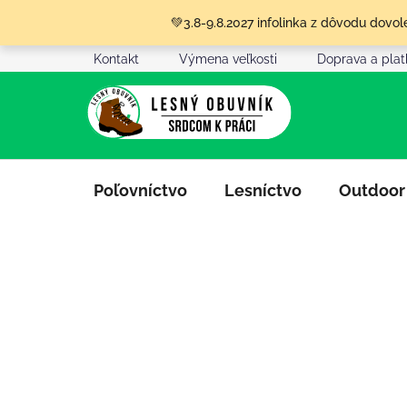
Prejsť
💚3.8-9.8.2027 infolinka z dôvodu dov
na
obsah
Kontakt
Výmena veľkosti
Doprava a pla
Poľovníctvo
Lesníctvo
Outdoor