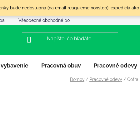
olenky bude nedostupná (na email reagujeme nonstop), expedícia ako
tba
Všeobecné obchodné podmienky
Reklamácia a vráte
 vybavenie
Pracovná obuv
Pracovné odevy
Domov
/
Pracovné odevy
/
Cofra 