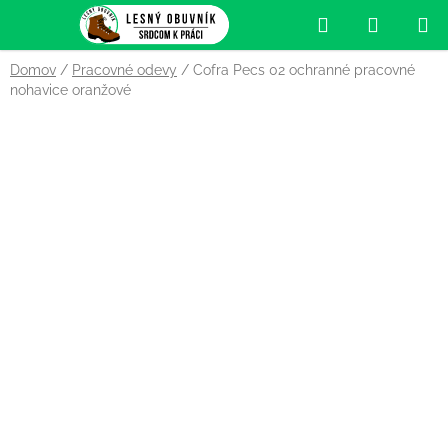
Prejsť
Hľadať
NÁKUP
na
obsah
KOŠÍK
Domov
/
Pracovné odevy
/
Cofra Pecs 02 ochranné pracovné
nohavice oranžové