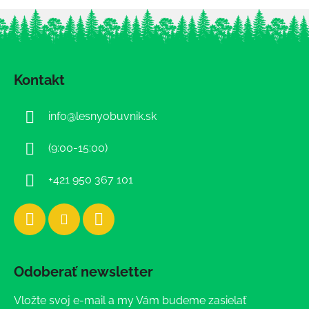
Z
á
Kontakt
p
ä
info
@
lesnyobuvnik.sk
t
i
(9:00-15:00)
e
+421 950 367 101
Odoberať newsletter
Vložte svoj e-mail a my Vám budeme zasielať