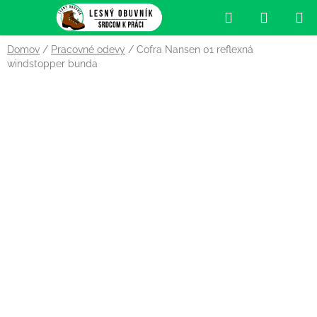
Prejsť
Hľadať
NÁKUP
na
obsah
KOŠÍK
Domov
/
Pracovné odevy
/
Cofra Nansen 01 reflexná
windstopper bunda