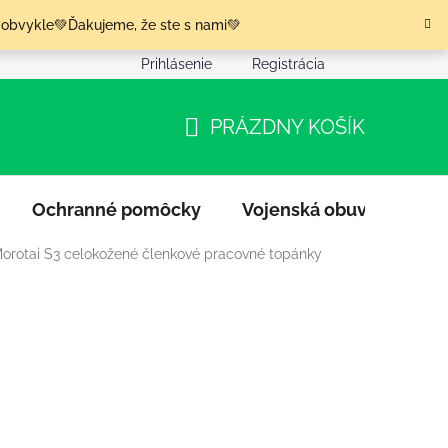
 obvykle💚Ďakujeme, že ste s nami💚
Prihlásenie
Registrácia
nia tovaru
Podmienky ochrany osobných údajov
Moja o
PRÁZDNY KOŠÍK
NÁKUPNÝ
KOŠÍK
Ochranné pomôcky
Vojenská obuv
Výpr
orotai S3 celokožené členkové pracovné topánky