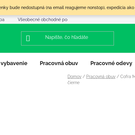
olenky bude nedostupná (na email reagujeme nonstop), expedícia ako
tba
Všeobecné obchodné podmienky
Reklamácia a vráte
 vybavenie
Pracovná obuv
Pracovné odevy
Domov
/
Pracovná obuv
/
Cofra M
čierne