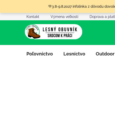
Prejsť
💚3.8-9.8.2027 infolinka z dôvodu dov
na
obsah
Kontakt
Výmena veľkosti
Doprava a pla
Poľovníctvo
Lesníctvo
Outdoor