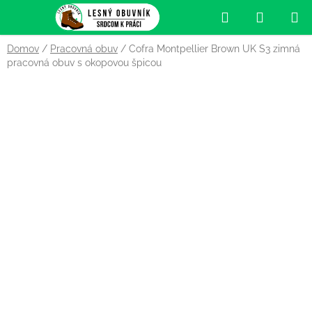
Prejsť
Hľadať
NÁKUP
na
obsah
KOŠÍK
Domov
/
Pracovná obuv
/
Cofra Montpellier Brown UK S3 zimná
pracovná obuv s okopovou špicou