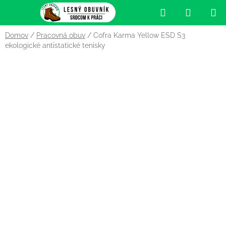
Prejsť
Hľadať
NÁKUP
na
obsah
KOŠÍK
Domov
/
Pracovná obuv
/
Cofra Karma Yellow ESD S3
ekologické antistatické tenisky