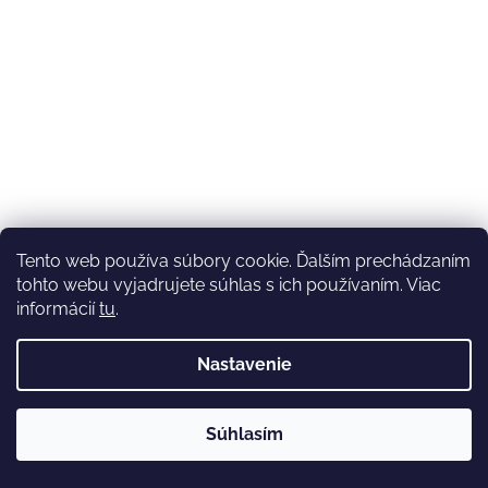
Tento web používa súbory cookie. Ďalším prechádzaním
tohto webu vyjadrujete súhlas s ich používaním. Viac
informácií
tu
.
Nastavenie
💚3.8-9.8.2027 infolinka z dôvodu dovolenky bude
Súhlasím
nedostupná (na email reagujeme nonstop), expedícia ako
obvykle💚Ďakujeme, že ste s nami💚