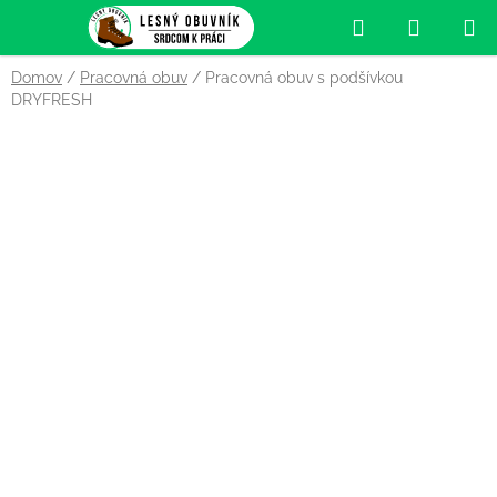
Prejsť
Hľadať
NÁKUP
na
obsah
KOŠÍK
Domov
/
Pracovná obuv
/
Pracovná obuv s podšívkou
DRYFRESH