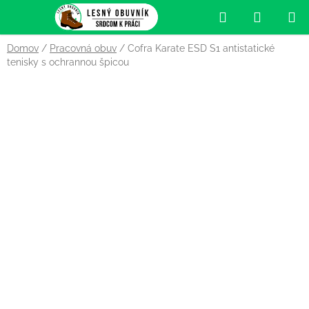
Prejsť
Hľadať
NÁKUP
na
obsah
KOŠÍK
Domov
/
Pracovná obuv
/
Cofra Karate ESD S1 antistatické
tenisky s ochrannou špicou