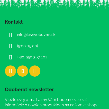
Z
á
Kontakt
p
ä
info
@
lesnyobuvnik.sk
t
i
(9:00-15:00)
e
+421 950 367 101
Odoberať newsletter
Vložte svoj e-mail a my Vám budeme zasielať
informácie o nových produktoch na našom e-shope.