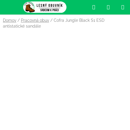
Prejsť
Hľadať
NÁKUP
na
obsah
KOŠÍK
Domov
/
Pracovná obuv
/
Cofra Jungle Black S1 ESD
antistatické sandále