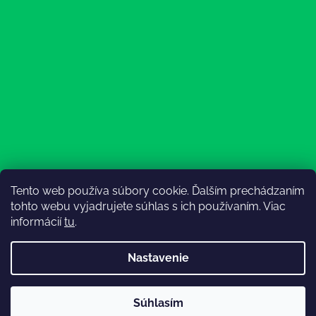
Tento web používa súbory cookie. Ďalším prechádzaním
Sledovať na Instagrame
tohto webu vyjadrujete súhlas s ich používaním. Viac
informácií
tu
.
Nastavenie
💚3.8-9.8.2027 infolinka z dôvodu dovolenky bude
Súhlasím
nedostupná (na email reagujeme nonstop), expedícia ako
Vytvoril Shoptet