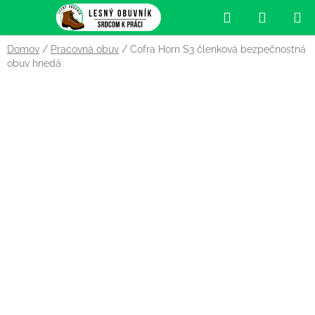
Prejsť
Hľadať
NÁKUP
na
obsah
KOŠÍK
Domov
/
Pracovná obuv
/
Cofra Horn S3 členková bezpečnostná
obuv hnedá