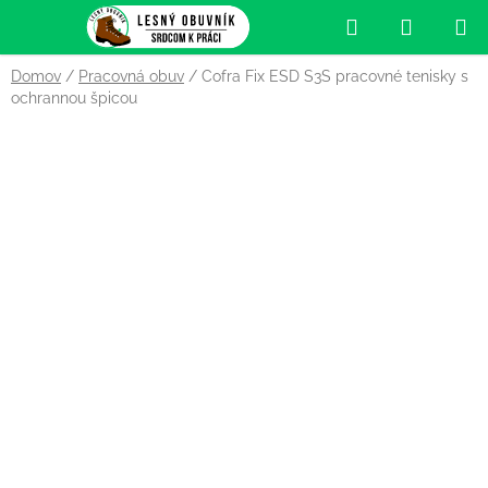
Prejsť
Hľadať
NÁKUP
na
obsah
KOŠÍK
Domov
/
Pracovná obuv
/
Cofra Fix ESD S3S pracovné tenisky s
ochrannou špicou