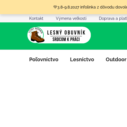
Prejsť
💚3.8-9.8.2027 infolinka z dôvodu dov
na
obsah
Kontakt
Výmena veľkosti
Doprava a pla
Poľovníctvo
Lesníctvo
Outdoor