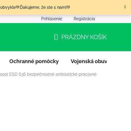
 obvykle💚Ďakujeme, že ste s nami💚
Prihlásenie
Registrácia
nia tovaru
Podmienky ochrany osobných údajov
Moja o
PRÁZDNY KOŠÍK
NÁKUPNÝ
KOŠÍK
Ochranné pomôcky
Vojenská obuv
Výpr
Boost ESD S3S bezpečnostné antistatické pracovné