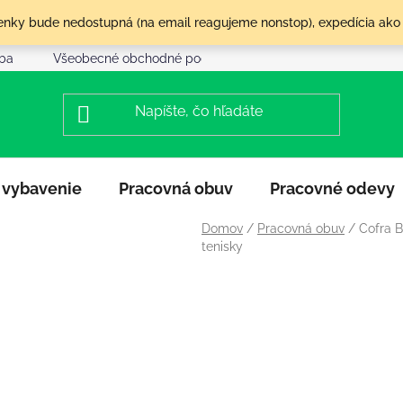
olenky bude nedostupná (na email reagujeme nonstop), expedícia ako
tba
Všeobecné obchodné podmienky
Reklamácia a vráte
 vybavenie
Pracovná obuv
Pracovné odevy
Domov
/
Pracovná obuv
/
Cofra 
tenisky