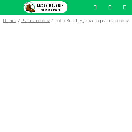
Prejsť
Hľadať
NÁKUP
na
obsah
KOŠÍK
Domov
/
Pracovná obuv
/
Cofra Bench S3 kožená pracovná obuv