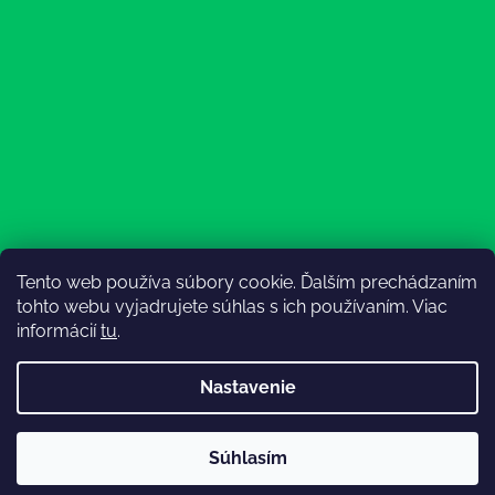
Tento web používa súbory cookie. Ďalším prechádzaním
Sledovať na Instagrame
tohto webu vyjadrujete súhlas s ich používaním. Viac
informácií
tu
.
Nastavenie
💚3.8-9.8.2027 infolinka z dôvodu dovolenky bude
Súhlasím
nedostupná (na email reagujeme nonstop), expedícia ako
Vytvoril Shoptet
obvykle💚Ďakujeme, že ste s nami💚
Copyright 2026
Lesný Obuvník
. Všetky práva vyhradené.