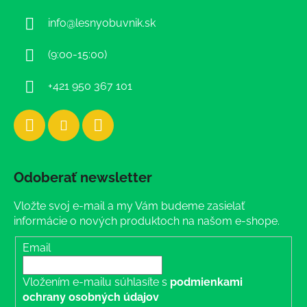
ä
info
@
lesnyobuvnik.sk
t
i
(9:00-15:00)
e
+421 950 367 101
Odoberať newsletter
Vložte svoj e-mail a my Vám budeme zasielať
informácie o nových produktoch na našom e-shope.
Email
Vložením e-mailu súhlasíte s
podmienkami
ochrany osobných údajov