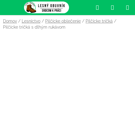
Prejsť
Hľadať
NÁKUP
na
obsah
KOŠÍK
Domov
/
Lesníctvo
/
Pilčícke oblečenie
/
Pilčícke tričká
/
Pilčícke tričká s dlhým rukávom