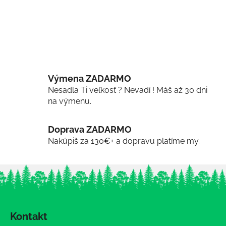
Výmena ZADARMO
Nesadla Ti veľkosť ? Nevadí ! Máš až 30 dni
na výmenu.
Doprava ZADARMO
Nakúpiš za 130€+ a dopravu platíme my.
Z
á
Kontakt
p