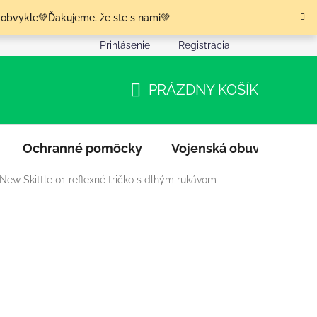
 obvykle💚Ďakujeme, že ste s nami💚
Prihlásenie
Registrácia
nia tovaru
Podmienky ochrany osobných údajov
Moja o
PRÁZDNY KOŠÍK
NÁKUPNÝ
KOŠÍK
Ochranné pomôcky
Vojenská obuv
Výpr
New Skittle 01 reflexné tričko s dlhým rukávom