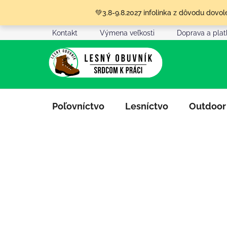
Prejsť
💚3.8-9.8.2027 infolinka z dôvodu dov
na
obsah
Kontakt
Výmena veľkosti
Doprava a pla
Poľovníctvo
Lesníctvo
Outdoor