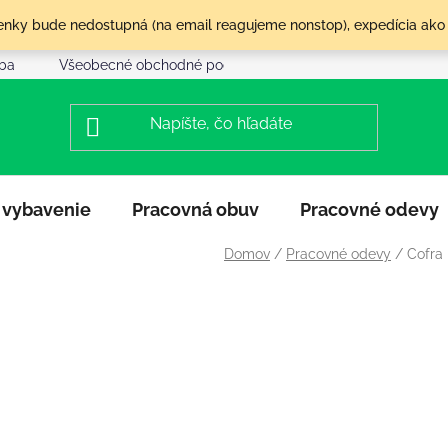
olenky bude nedostupná (na email reagujeme nonstop), expedícia ako
tba
Všeobecné obchodné podmienky
Reklamácia a vráte
 vybavenie
Pracovná obuv
Pracovné odevy
Domov
/
Pracovné odevy
/
Cofra 