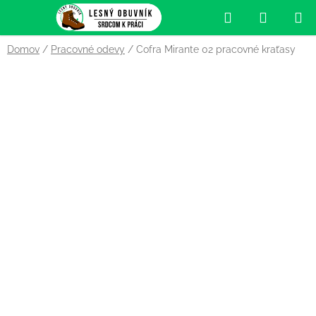
Prejsť
Hľadať
NÁKUP
na
obsah
KOŠÍK
Domov
/
Pracovné odevy
/
Cofra Mirante 02 pracovné kraťasy