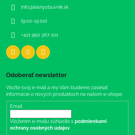
ä
info
@
lesnyobuvnik.sk
t
i
(9:00-15:00)
e
+421 950 367 101
Odoberať newsletter
Vložte svoj e-mail a my Vám budeme zasielať
informácie o nových produktoch na našom e-shope.
Email
Vložením e-mailu súhlasíte s
podmienkami
ochrany osobných údajov