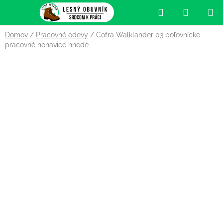
Prejsť
Hľadať
NÁKUP
na
obsah
KOŠÍK
Domov
/
Pracovné odevy
/
Cofra Walklander 03 poľovnícke
pracovné nohavice hnedé