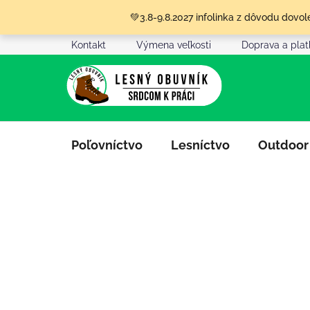
Prejsť
💚3.8-9.8.2027 infolinka z dôvodu dov
na
obsah
Kontakt
Výmena veľkosti
Doprava a pla
Poľovníctvo
Lesníctvo
Outdoor