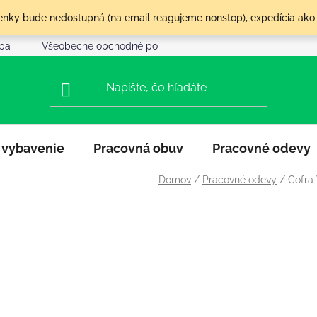
olenky bude nedostupná (na email reagujeme nonstop), expedícia ako
tba
Všeobecné obchodné podmienky
Reklamácia a vráte
 vybavenie
Pracovná obuv
Pracovné odevy
Domov
/
Pracovné odevy
/
Cofra