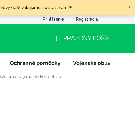
 obvykle💚Ďakujeme, že ste s nami💚
Prihlásenie
Registrácia
nia tovaru
Podmienky ochrany osobných údajov
Moja o
PRÁZDNY KOŠÍK
NÁKUPNÝ
KOŠÍK
Ochranné pomôcky
Vojenská obuv
Výpr
 Workman 03 monterková blúza