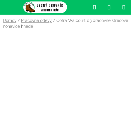
Prejsť
Hľadať
NÁKUP
na
obsah
KOŠÍK
Domov
/
Pracovné odevy
/
Cofra Walcourt 03 pracovné strečové
nohavice hnedé