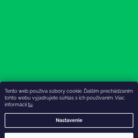
Tento web používa súbory cookie. Ďalším prechádzaním
Sledovať na Instagrame
tohto webu vyjadrujete súhlas s ich používaním. Viac
informácií
tu
.
Nastavenie
💚3.8-9.8.2027 infolinka z dôvodu dovolenky bude