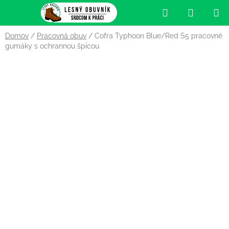
Prejsť
Hľadať
NÁKUP
na
obsah
KOŠÍK
Domov
/
Pracovná obuv
/
Cofra Typhoon Blue/Red S5 pracovné
gumáky s ochrannou špicou