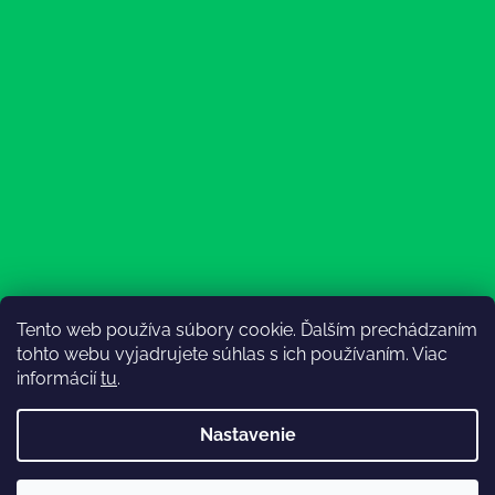
Tento web používa súbory cookie. Ďalším prechádzaním
Sledovať na Instagrame
tohto webu vyjadrujete súhlas s ich používaním. Viac
informácií
tu
.
Nastavenie
💚3.8-9.8.2027 infolinka z dôvodu dovolenky bude