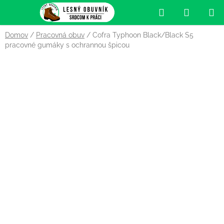
Prejsť
Hľadať
NÁKUP
na
obsah
KOŠÍK
Domov
/
Pracovná obuv
/
Cofra Typhoon Black/Black S5
pracovné gumáky s ochrannou špicou