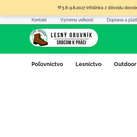
Prejsť
💚3.8-9.8.2027 infolinka z dôvodu dov
na
obsah
Kontakt
Výmena veľkosti
Doprava a pla
Poľovníctvo
Lesníctvo
Outdoor