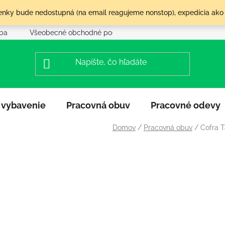
olenky bude nedostupná (na email reagujeme nonstop), expedícia ako
tba
Všeobecné obchodné podmienky
Reklamácia a vráte
 vybavenie
Pracovná obuv
Pracovné odevy
Domov
/
Pracovná obuv
/
Cofra T