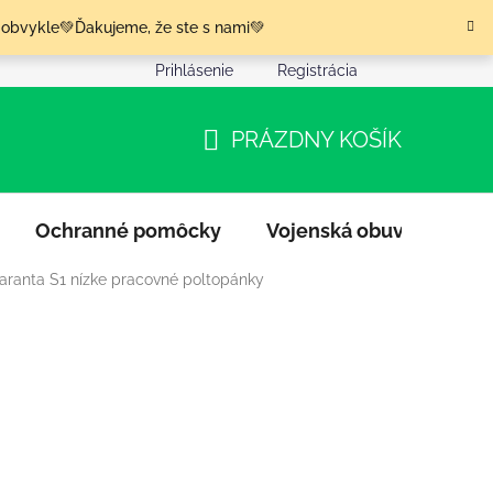
 obvykle💚Ďakujeme, že ste s nami💚
Prihlásenie
Registrácia
nia tovaru
Podmienky ochrany osobných údajov
Moja o
PRÁZDNY KOŠÍK
NÁKUPNÝ
KOŠÍK
Ochranné pomôcky
Vojenská obuv
Výpr
aranta S1 nízke pracovné poltopánky