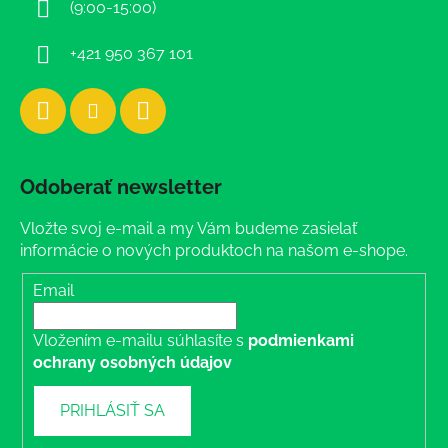
(9:00-15:00)
e
+421 950 367 101
Odoberať newsletter
Vložte svoj e-mail a my Vám budeme zasielať
informácie o nových produktoch na našom e-shope.
Email
Vložením e-mailu súhlasíte s
podmienkami
ochrany osobných údajov
PRIHLÁSIŤ SA