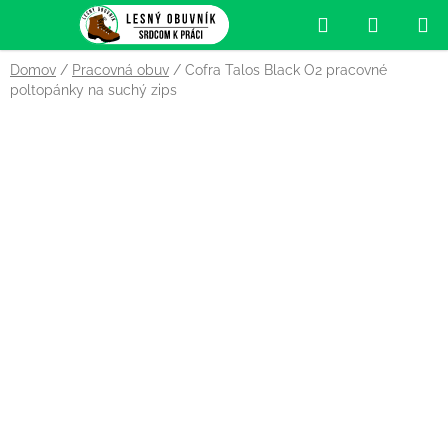
Prejsť
Hľadať
NÁKUP
na
obsah
KOŠÍK
Domov
/
Pracovná obuv
/
Cofra Talos Black O2 pracovné
poltopánky na suchý zips