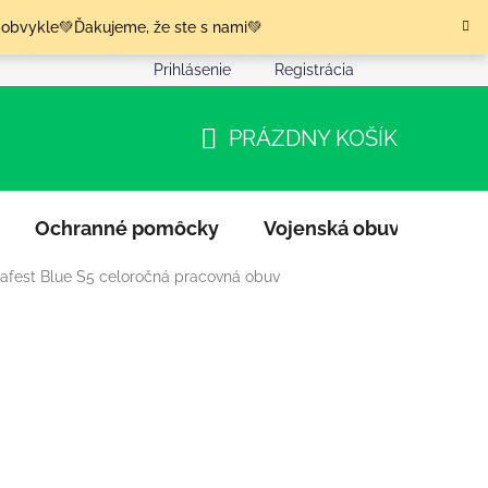
 obvykle💚Ďakujeme, že ste s nami💚
Prihlásenie
Registrácia
nia tovaru
Podmienky ochrany osobných údajov
Moja o
PRÁZDNY KOŠÍK
NÁKUPNÝ
KOŠÍK
Ochranné pomôcky
Vojenská obuv
Výpr
afest Blue S5 celoročná pracovná obuv