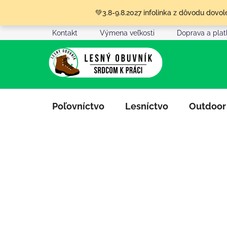
Prejsť
💚3.8-9.8.2027 infolinka z dôvodu dov
na
obsah
Kontakt
Výmena veľkosti
Doprava a pla
Poľovníctvo
Lesníctvo
Outdoor