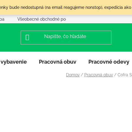
olenky bude nedostupná (na email reagujeme nonstop), expedícia ako
tba
Všeobecné obchodné podmienky
Reklamácia a vráte
 vybavenie
Pracovná obuv
Pracovné odevy
Domov
/
Pracovná obuv
/
Cofra S