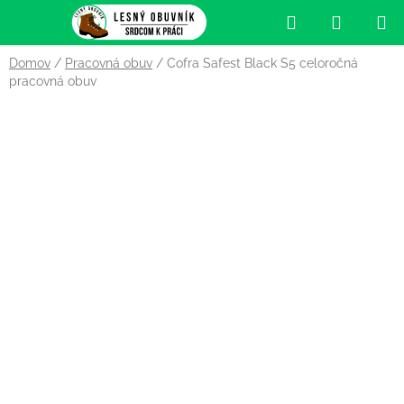
Prejsť
Hľadať
NÁKUP
na
obsah
KOŠÍK
Domov
/
Pracovná obuv
/
Cofra Safest Black S5 celoročná
pracovná obuv