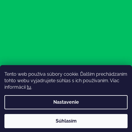
Tento web používa súbory cookie. Ďalším prechádzaním
Sledovať na Instagrame
tohto webu vyjadrujete súhlas s ich používaním. Viac
informácií
tu
.
Nastavenie
Súhlasím
Vytvoril Shoptet
💚Doprava od 130€ zadarmo💚
Copyright 2026
Lesný Obuvník
. Všetky práva vyhradené.