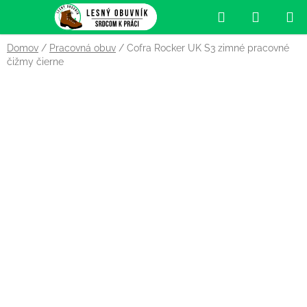
Prejsť
Hľadať
NÁKUP
na
obsah
KOŠÍK
Domov
/
Pracovná obuv
/
Cofra Rocker UK S3 zimné pracovné
čižmy čierne