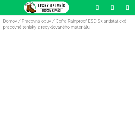
Prejsť
Hľadať
NÁKUP
na
obsah
KOŠÍK
Domov
/
Pracovná obuv
/
Cofra Rainproof ESD S3 antistatické
pracovné tenisky z recyklovaného materiálu