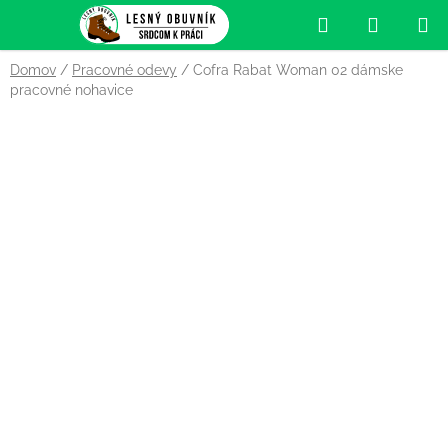
Prejsť
Hľadať
NÁKUP
na
obsah
KOŠÍK
Domov
/
Pracovné odevy
/
Cofra Rabat Woman 02 dámske
pracovné nohavice