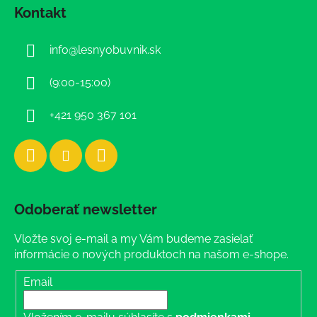
á
Kontakt
p
ä
info
@
lesnyobuvnik.sk
t
i
(9:00-15:00)
e
+421 950 367 101
Odoberať newsletter
Vložte svoj e-mail a my Vám budeme zasielať
informácie o nových produktoch na našom e-shope.
Email