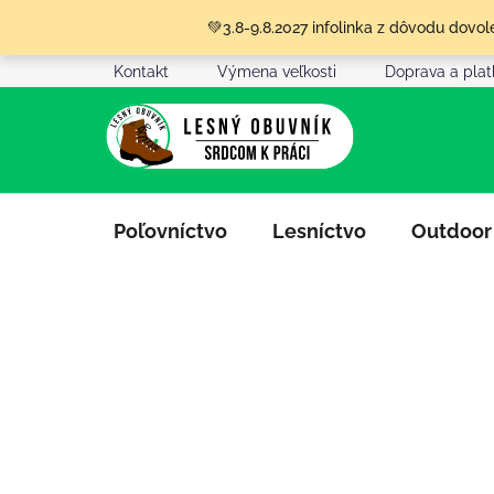
Prejsť
💚3.8-9.8.2027 infolinka z dôvodu dov
na
obsah
Kontakt
Výmena veľkosti
Doprava a pla
Poľovníctvo
Lesníctvo
Outdoor