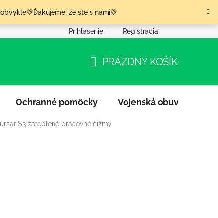
 obvykle💚Ďakujeme, že ste s nami💚
Prihlásenie
Registrácia
nia tovaru
Podmienky ochrany osobných údajov
Moja o
PRÁZDNY KOŠÍK
NÁKUPNÝ
KOŠÍK
Ochranné pomôcky
Vojenská obuv
Výpr
ursar S3 zateplené pracovné čižmy