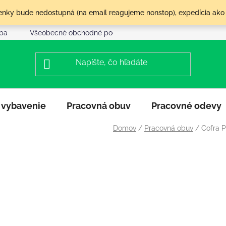
olenky bude nedostupná (na email reagujeme nonstop), expedícia ako
tba
Všeobecné obchodné podmienky
Reklamácia a vráte
 vybavenie
Pracovná obuv
Pracovné odevy
Domov
/
Pracovná obuv
/
Cofra P