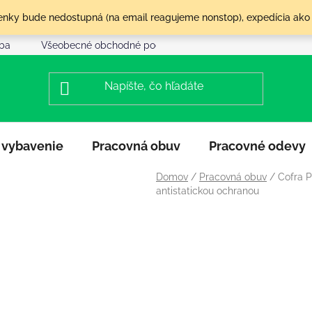
olenky bude nedostupná (na email reagujeme nonstop), expedícia ako
tba
Všeobecné obchodné podmienky
Reklamácia a vráte
 vybavenie
Pracovná obuv
Pracovné odevy
Domov
/
Pracovná obuv
/
Cofra P
antistatickou ochranou