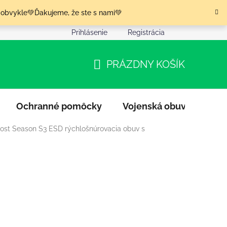
 obvykle💚Ďakujeme, že ste s nami💚
Prihlásenie
Registrácia
nia tovaru
Podmienky ochrany osobných údajov
Moja o
PRÁZDNY KOŠÍK
NÁKUPNÝ
KOŠÍK
Ochranné pomôcky
Vojenská obuv
Výpr
ost Season S3 ESD rýchlošnúrovacia obuv s