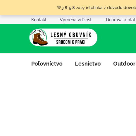
Prejsť
💚3.8-9.8.2027 infolinka z dôvodu dov
na
obsah
Kontakt
Výmena veľkosti
Doprava a pla
Poľovníctvo
Lesníctvo
Outdoor