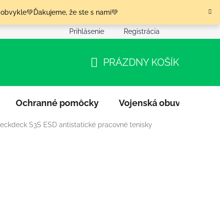
 obvykle💚Ďakujeme, že ste s nami💚
Prihlásenie
Registrácia
nia tovaru
Podmienky ochrany osobných údajov
Moja o
PRÁZDNY KOŠÍK
NÁKUPNÝ
KOŠÍK
Ochranné pomôcky
Vojenská obuv
Výpr
eckdeck S3S ESD antistatické pracovné tenisky