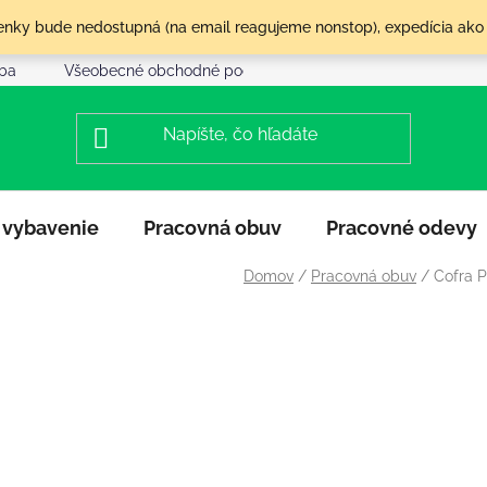
olenky bude nedostupná (na email reagujeme nonstop), expedícia ako
tba
Všeobecné obchodné podmienky
Reklamácia a vráte
 vybavenie
Pracovná obuv
Pracovné odevy
Domov
/
Pracovná obuv
/
Cofra P