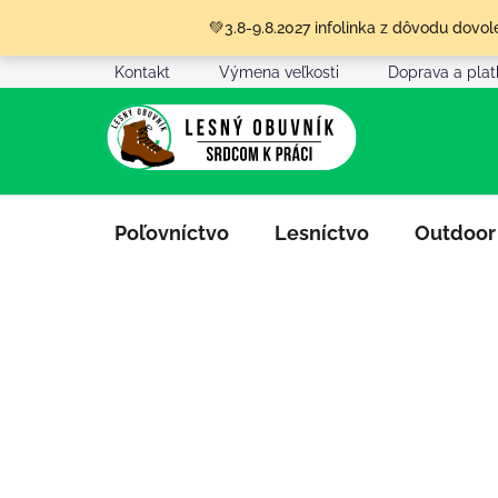
Prejsť
💚3.8-9.8.2027 infolinka z dôvodu dov
na
obsah
Kontakt
Výmena veľkosti
Doprava a pla
Poľovníctvo
Lesníctvo
Outdoor