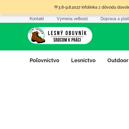
Prejsť
💚3.8-9.8.2027 infolinka z dôvodu dov
na
obsah
Kontakt
Výmena veľkosti
Doprava a pla
Poľovníctvo
Lesníctvo
Outdoor