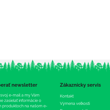
erať newsletter
Zákaznícky servis
 svoj e-mail a my Vám
Kontakt
 zasielať informácie o
Výmena veľkosti
 produktoch na našom e-