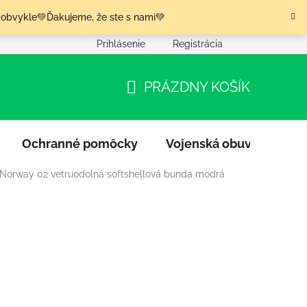
 obvykle💚Ďakujeme, že ste s nami💚
Prihlásenie
Registrácia
nia tovaru
Podmienky ochrany osobných údajov
Moja o
PRÁZDNY KOŠÍK
NÁKUPNÝ
KOŠÍK
Ochranné pomôcky
Vojenská obuv
Výpr
 Norway 02 vetruodolná softshellová bunda modrá