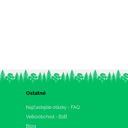
Ostatné
Najčastejšie otázky - FAQ
Veľkoobchod - B2B
Blog