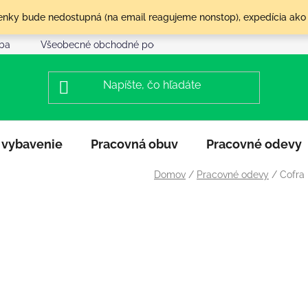
olenky bude nedostupná (na email reagujeme nonstop), expedícia ako
tba
Všeobecné obchodné podmienky
Reklamácia a vráte
 vybavenie
Pracovná obuv
Pracovné odevy
Domov
/
Pracovné odevy
/
Cofra