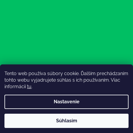
Tento web používa súbory cookie. Ďalším prechádzaním
Sledovať na Instagrame
tohto webu vyjadrujete súhlas s ich používaním. Viac
informácií
tu
.
Nastavenie
💚3.8-9.8.2027 infolinka z dôvodu dovolenky bude
Súhlasím
nedostupná (na email reagujeme nonstop), expedícia ako
Vytvoril Shoptet
obvykle💚Ďakujeme, že ste s nami💚
Copyright 2026
Lesný Obuvník
. Všetky práva vyhradené.