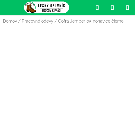
Prejsť
Hľadať
NÁKUP
na
obsah
KOŠÍK
Domov
/
Pracovné odevy
/
Cofra Jember 05 nohavice čierne