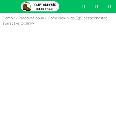
Prejsť
Hľadať
NÁKUP
na
obsah
KOŠÍK
Domov
/
Pracovná obuv
/
Cofra New Vigo S3S bezpečnostné
zváračské topánky