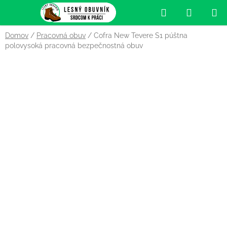
Prejsť
Hľadať
NÁKUP
na
obsah
KOŠÍK
Domov
/
Pracovná obuv
/
Cofra New Tevere S1 púštna
polovysoká pracovná bezpečnostná obuv